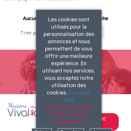
Aucun résultat pour votre recherche
Les cookies sont
utilisés pour la
Trier par :
personnalisation des
annonces et nous
permettent de vous
offrir une meilleure
Votre étude gratuite personnalisée
expérience. En
Une étude gratuite et sans engagement
utilisant nos services,
vous acceptez notre
C'est parti !
utilisation des
cookies.
En savoir
plus
Comment Google
utilse-t-il mes
TROUVEZ VOTRE
données ?
AGENCE