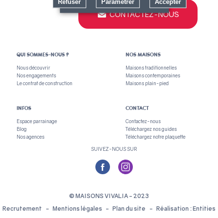
Refuser
Paramétrer
Accepter
CONTACTEZ-NOUS
QUI SOMMES-NOUS ?
NOS MAISONS
Nous découvrir
Maisons traditionnelles
Nos engagements
Maisons contemporaines
Le contrat de construction
Maisons plain-pied
INFOS
CONTACT
Espace parrainage
Contactez-nous
Blog
Téléchargez nos guides
Nos agences
Téléchargez notre plaquette
SUIVEZ-NOUS SUR
© MAISONS VIVALIA - 2023
Recrutement
Mentions légales
Plan du site
Réalisation : Entities