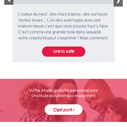
L’odeur du neuf, des murs blancs, des surfaces
toutes lisses… L’un des avantages avec une
maison neuve c’est que vous pouvez tout y faire.
C’est comme une grande toile dans laquelle
votre créativité peut s’exprimer ! Mais comment
faire ressortir le charme, et donner du cachet à
tous ces espaces ? On vous donne nos astuces
Lire la suite
avant de démarrer votre projet !
Votre étude gratuite personnalisée
Une étude gratuite et sans engagement
C'est parti !