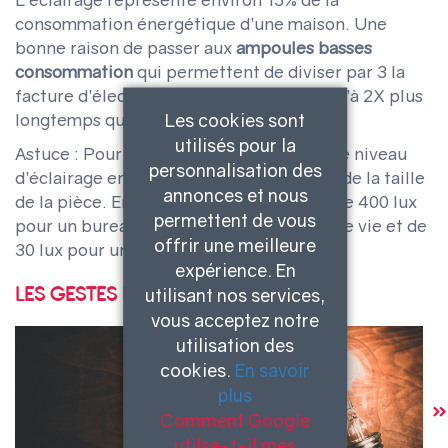
consommation énergétique d’une maison. Une
bonne raison de passer aux
ampoules basses
consommation
qui permettent de diviser par 3 la
facture d’électricité et qui tiennent jusqu’à 2X plus
Les cookies sont
longtemps que des ampoules classiques.
utilisés pour la
Astuce : Pour plus d’économie, adaptez le niveau
personnalisation des
d’éclairage en fonction de l’utilisation et de la taille
annonces et nous
de la pièce. En moyenne, l’éclairage est de 400 lux
permettent de vous
pour un bureau, 300 lux pour une pièce de vie et de
offrir une meilleure
30 lux pour un placard.
expérience. En
LES GESTES DU QUOTIDIEN
utilisant nos services,
vous acceptez notre
utilisation des
cookies.
En savoir
plus
Comment Google
utilse-t-il mes