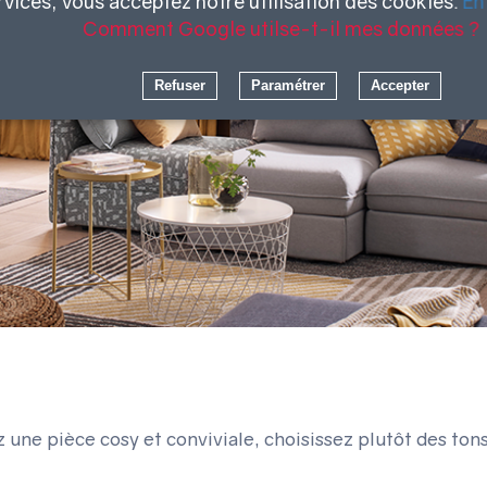
rvices, vous acceptez notre utilisation des cookies.
En
Comment Google utilse-t-il mes données ?
Refuser
Paramétrer
Accepter
 une pièce cosy et conviviale, choisissez plutôt des tons