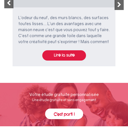
L’odeur du neuf, des murs blancs, des surfaces
toutes lisses… L’un des avantages avec une
maison neuve c’est que vous pouvez tout y faire.
C’est comme une grande toile dans laquelle
votre créativité peut s’exprimer ! Mais comment
faire ressortir le charme, et donner du cachet à
tous ces espaces ? On vous donne nos astuces
Lire la suite
avant de démarrer votre projet !
Votre étude gratuite personnalisée
Une étude gratuite et sans engagement
C'est parti !