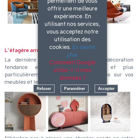
permettent de vous
offrir une meilleure
expérience. En
utilisant nos services,
vous acceptez notre
utilisation des
cookies.
En savoir
L'étagère arrondies
plus
La dernière pièce pour avoir une décoration
Comment Google
tendance est l’étagère en bois et plus
utilse-t-il mes
particulièrement : les formes arrondies sur vos
données ?
meubles et les pieds évasés !
Refuser
Paramétrer
Accepter