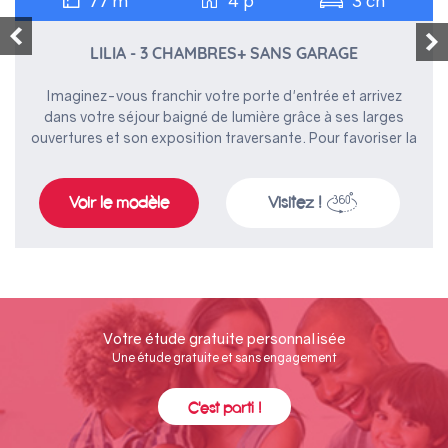
77 m²
4 p
3 ch
LILIA - 3 CHAMBRES+ SANS GARAGE
Imaginez-vous franchir votre porte d'entrée et arrivez
dans votre séjour baigné de lumière grâce à ses larges
ouvertures et son exposition traversante. Pour favoriser la
convivialité, la cuisine est totalement ouverte sur le
séjour. Cet agencement promet de bons moments
passés en famille ou entre amis. Pour le côté pratique, un
Visitez !
Voir le modèle
espace technique se trouve à proximité de la cuisine. Vous
y installez machine à laver, chaudière, ballon d'eau
chaude. L'espace nuit accueille deux chambres, une salle
de bains et une chambre parentale avec salle d'eau
privative. La zone nuit apporte davantage d'intimité à votre
terrasse par un retour en L, la protégeant ainsi des
Votre étude gratuite personnalisée
regards indiscrets. Deux variantes exérieures possibles :
Une étude gratuite et sans engagement
une architecture traditionnelle ou une architecture aux
lignes contemporaines.
C'est parti !