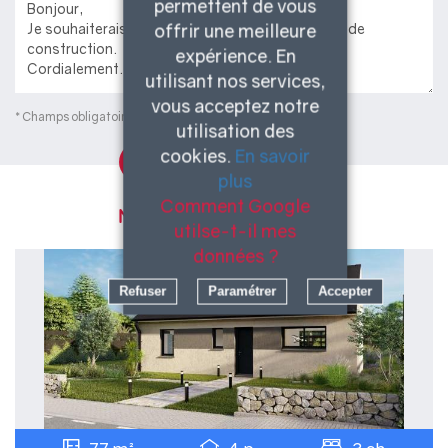
permettent de vous
offrir une meilleure
expérience. En
utilisant nos services,
vous acceptez notre
* Champs obligatoires
utilisation des
cookies.
En savoir
Envoyer
plus
Comment Google
Nos modèles similaires...
utilse-t-il mes
données ?
Refuser
Paramétrer
Accepter