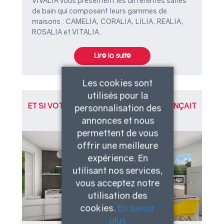
VIVALIA vous présentent les différentes salles
de bain qui composent leurs gammes de
maisons : CAMELIA, CORALIA, LILIA, REALIA,
ROSALIA et VITALIA.
Lire la suite
Les cookies sont
utilisés pour la
ET SI VOTRE PROJET DE MAISON COMMENÇAIT
personnalisation des
PAR UNE VISITE ?
18/03/2021
annonces et nous
permettent de vous
offrir une meilleure
expérience. En
utilisant nos services,
vous acceptez notre
utilisation des
cookies.
En savoir
plus